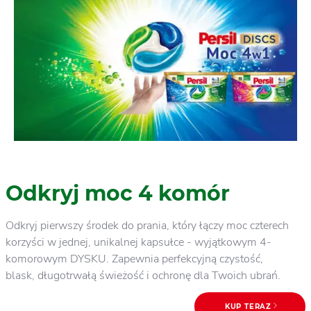
Odkryj moc 4 komór
Odkryj pierwszy środek do prania, który łączy moc czterech
korzyści w jednej, unikalnej kapsułce - wyjątkowym 4-
komorowym DYSKU. Zapewnia perfekcyjną czystość,
blask, długotrwałą świeżość i ochronę dla Twoich ubrań.
KUP TERAZ