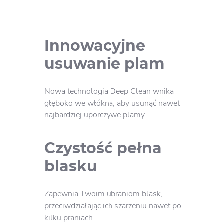
DOWIEDZ SIĘ WIĘCEJ
Persil Deep Clean DISCS 4w1
Color
Innowacyjne
usuwanie plam
Nowa technologia Deep Clean wnika
głęboko we włókna, aby usunąć nawet
najbardziej uporczywe plamy.
Czystość pełna
blasku
Zapewnia Twoim ubraniom blask,
przeciwdziałając ich szarzeniu nawet po
kilku praniach.