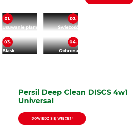
01.
02.
Usuwanie plam
Świeżość
03.
04.
Blask
Ochrona
Persil Deep Clean DISCS 4w1
Universal
DOWIEDZ SIĘ WIĘCEJ