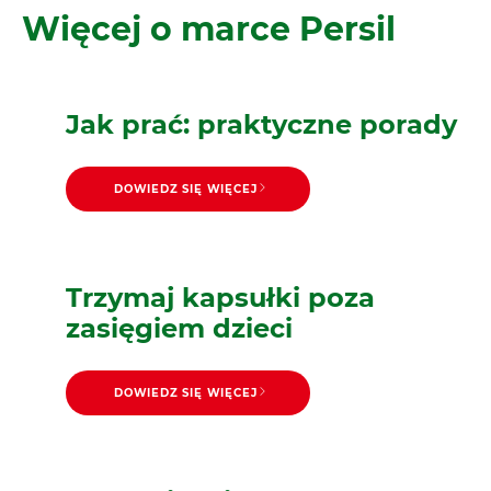
Więcej o marce Persil
Jak prać: praktyczne porady
DOWIEDZ SIĘ WIĘCEJ
Wybór
Jeans
odpowiedniego
Białe pranie
detergentu do prania
Ładowanie pralki
Trzymaj kapsułki poza
Ile proszku do prania
i pralki
zasięgiem dzieci
Jak wybrać właściwy
użyć
Po zakończeniu
program prania
Jak zrobić kolorowe
prania
DOWIEDZ SIĘ WIĘCEJ
Włókna bawełny:
pranie?
Pranie ubranek dla
wszystko o czym
Delikatne tkaniny
noworodka
warto wiedzieć!