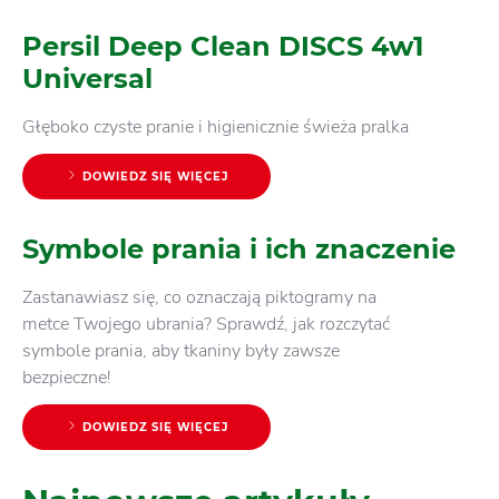
Persil Deep Clean DISCS 4w1
Universal
Głęboko czyste pranie i higienicznie świeża pralka
DOWIEDZ SIĘ WIĘCEJ
Symbole prania i ich znaczenie
Zastanawiasz się, co oznaczają piktogramy na
metce Twojego ubrania? Sprawdź, jak rozczytać
symbole prania, aby tkaniny były zawsze
bezpieczne!
DOWIEDZ SIĘ WIĘCEJ