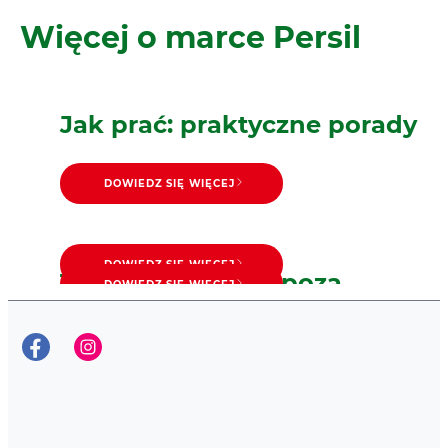
Więcej o marce Persil
Jak prać: praktyczne porady
DOWIEDZ SIĘ WIĘCEJ
DOWIEDZ SIĘ WIĘCEJ
Trzymaj kapsułki poza
DOWIEDZ SIĘ WIĘCEJ
Symbole prania i ich
zasięgiem dzieci
DOWIEDZ SIĘ WIĘCEJ
Odpowiedzialność
znaczenie