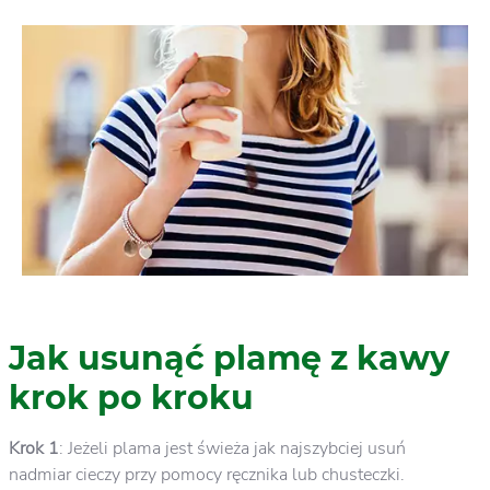
Jak usunąć plamę z kawy
krok po kroku
Krok 1
: Jeżeli plama jest świeża jak najszybciej usuń
nadmiar cieczy przy pomocy ręcznika lub chusteczki.