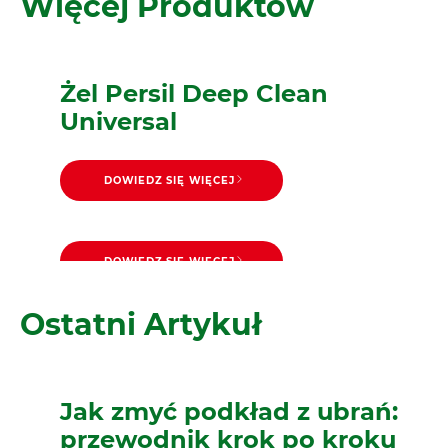
Więcej Produktów
Żel Persil Deep Clean
Universal
DOWIEDZ SIĘ WIĘCEJ
DOWIEDZ SIĘ WIĘCEJ
Proszek Persil Deep Clean
DOWIEDZ SIĘ WIĘCEJ
Żel Persil Deep Clean Color
Universal
Ostatni Artykuł
Jak zmyć podkład z ubrań:
przewodnik krok po kroku