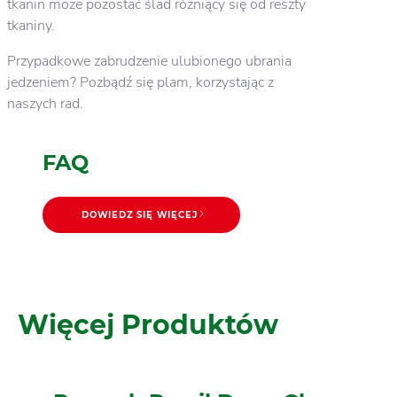
tkanin może pozostać ślad różniący się od reszty
tkaniny.
Przypadkowe zabrudzenie ulubionego ubrania
jedzeniem? Pozbądź się plam, korzystając z
naszych rad.
FAQ
DOWIEDZ SIĘ WIĘCEJ
DOWIEDZ SIĘ WIĘCEJ
Jak prać: praktyczne porady
Więcej Produktów