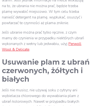
tkanin. Jeśli jednak informacje na metce wskazują
na to, że ubrania nie można prać, będzie trzeba
plamę wywabić miejscowo. W tym celu trzeba
nanieść detergent na plamę, wypłukać, osuszyć i
powtarzać te czynności aż plama zniknie.
Jeśli ubranie można prać tylko ręcznie, z czym
mamy do czynienia w przypadku niektórych ubrań
wykonanych z wełny lub jedwabiu, użyj
Perwoll
Wool & Delicate
.
Usuwanie plam z ubrań
czerwonych, żółtych i
białych
Jeśli nie musisz, nie używaj soku z cytryny ani
wybielacza chlorowego do wywabiania plam z
ubrań kolorowych. Nawet w przypadku białych