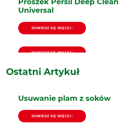
Proszek Persil Deep Clean
Universal
DOWIEDZ SIĘ WIĘCEJ
DOWIEDZ SIĘ WIĘCEJ
Żel Persil Deep Clean
DOWIEDZ SIĘ WIĘCEJ
Proszek Persil Deep Clean
Universal
Ostatni Artykuł
Color
Usuwanie plam z soków
DOWIEDZ SIĘ WIĘCEJ